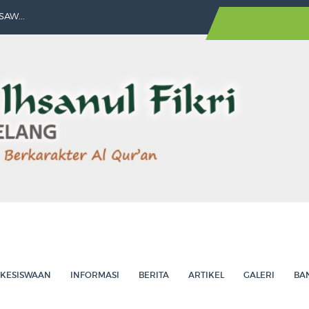
AW...
Agelang Utara ...
Sarapan Sehat Bers...
T Ihsanul Fikri dan ...
anah, Kolaboratif, Ins...
KESISWAAN
INFORMASI
BERITA
ARTIKEL
GALERI
BA