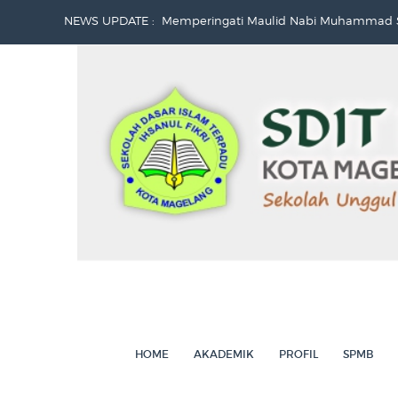
NEWS UPDATE :
Memperingati Maulid Nabi Muhammad S
Sumpah Pemuda...
DARI SDITIF UNTUK PALESTINA...
Kunjungan Edukatif Jenjang 2...
Kunjungan Edukatif Jenjang 3...
Juara Lomba Mapsi Tingkat Kecamatan M
Siswa Jenjang 3 SDIT Ihsanul Fikri Gelar 
Kunjungan Puskesmas Magelang Utara...
Integrasi Layanan Bank Sampah AKTIF SD I
Selayang Pandang Bank Sampah AKTIF (Am
HOME
AKADEMIK
PROFIL
SPMB