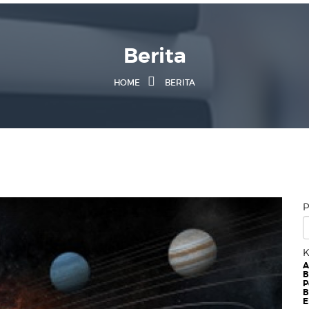
Berita
HOME
BERITA
P
K
A
B
P
B
E