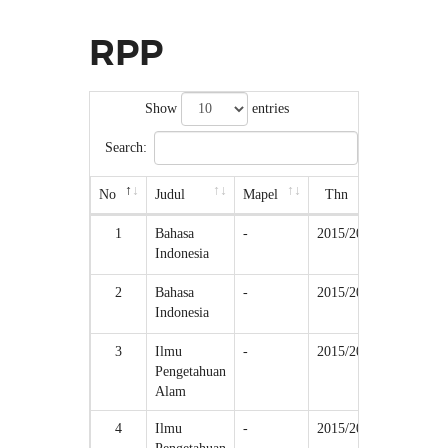
RPP
Show
entries
Search:
No
Judul
Mapel
Thn
Kelas
1
Bahasa
-
2015/2016
II
Indonesia
(Dua)/1
2
Bahasa
-
2015/2016
II
Indonesia
(Dua)/2
3
Ilmu
-
2015/2016
II
Pengetahuan
(Dua)/1
Alam
4
Ilmu
-
2015/2016
II