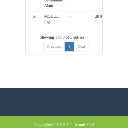
Pengetahuan
(Dua)/2
Alam
5
MODUL
-
2016
4/1
PAI
Showing 1 to 5 of 5 entries
Previous
1
Next
Copyright@2016-SDIT Ihsanul Fikri