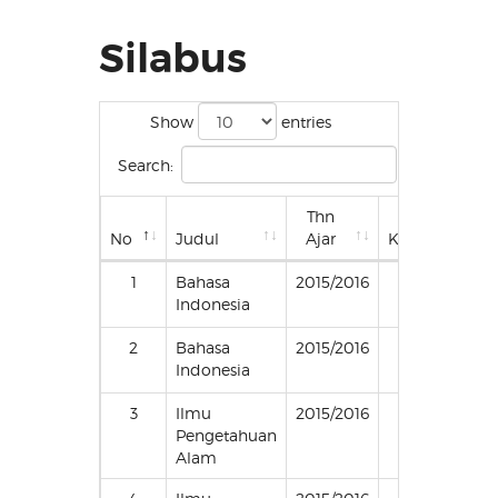
Silabus
Show
entries
Search:
Thn
No
Judul
Ajar
Kls/Smstr
1
Bahasa
2015/2016
II (Dua)/1
Indonesia
2
Bahasa
2015/2016
II (Dua)/2
Indonesia
3
Ilmu
2015/2016
II (Dua)/1
Pengetahuan
Alam