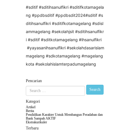
#sditif
#sditihsanulfikri
#sditifkotamagela
ng
#ppdbsditif
#ppdbsdit2024
#sditif
#s
ditihsanulfikri
#sditifkotamagelang
#sdisl
ammagelang
#sekolahjsit
#sditihsanulfikr
i
#sditif
#sditkotamagelang
#ihsanulfikri
#yayasanihsanulfikri
#sekolahdasarislam
magelang
#sdkotamagelang
#magelang
kota
#sekolahislamterpadumagelang
Pencarian
Kategori
Artikel
Berita
Pendidikan Karakter Untuk Membangun Peradaban dan
Bank Sampah AKTIF
Ekstrakurikuler
Terbaru