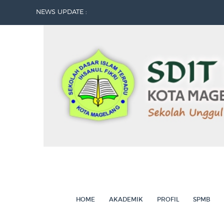
NEWS UPDATE :
Memperingati Maulid Nabi Muhammad S
Sumpah Pemuda...
DARI SDITIF UNTUK PALESTINA...
Kunjungan Edukatif Jenjang 2...
Kunjungan Edukatif Jenjang 3...
Juara Lomba Mapsi Tingkat Kecamatan M
Siswa Jenjang 3 SDIT Ihsanul Fikri Gelar 
Kunjungan Puskesmas Magelang Utara...
Integrasi Layanan Bank Sampah AKTIF SD I
Selayang Pandang Bank Sampah AKTIF (Am
HOME
AKADEMIK
PROFIL
SPMB