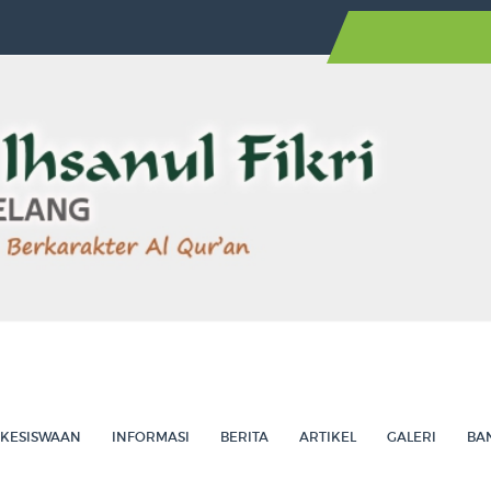
AW...
Agelang Utara ...
Sarapan Sehat Bers...
T Ihsanul Fikri dan ...
anah, Kolaboratif, Ins...
KESISWAAN
INFORMASI
BERITA
ARTIKEL
GALERI
BA