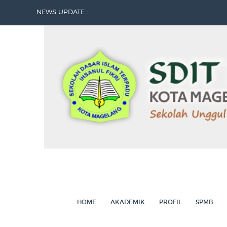
NEWS UPDATE :
Memperingati Maulid Nabi Muhammad S
Sumpah Pemuda...
DARI SDITIF UNTUK PALESTINA...
Kunjungan Edukatif Jenjang 2...
Kunjungan Edukatif Jenjang 3...
Juara Lomba Mapsi Tingkat Kecamatan M
Siswa Jenjang 3 SDIT Ihsanul Fikri Gelar 
Kunjungan Puskesmas Magelang Utara...
Integrasi Layanan Bank Sampah AKTIF SD I
Selayang Pandang Bank Sampah AKTIF (Am
HOME
AKADEMIK
PROFIL
SPMB