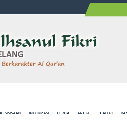
AW...
Agelang Utara ...
Sarapan Sehat Bers...
T Ihsanul Fikri dan ...
anah, Kolaboratif, Ins...
KESISWAAN
INFORMASI
BERITA
ARTIKEL
GALERI
BA