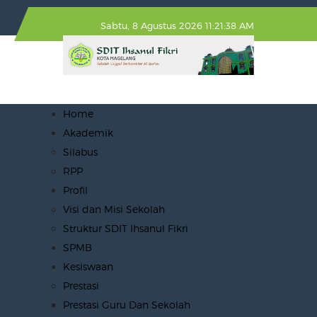
Sabtu, 8 Agustus 2026 11:21:38 AM
Home
Akademik
Silabus
RPP
Profil
Visi dan Misi Sekolah
Struktur SDIT Ihsanul Fikri
SPMB
Kesiswaan
Prestasi
Prestasi Guru Dan Sekolah